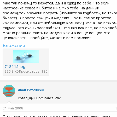
Мне так почему то кажется, да и я сужу по себе, что если,
настроение совсем убитое и на мир тебе, на данный
промежуток времени посрать (извините за грубость, но тако
бывает), я просто сажусь и моделю... хоть самое простое,
как лампочки, или же небольшую комнатку. Меня, во всяком
случае, это очень расслабляет, не знаю как вас, но всю злоб
можно реально слить на модельках и в конце концов-это
успокаивает... пробуйте, может и вам поможет...
Вложения
718115.jpg
395,8 КБ
Просмотров: 186
Иван Ветошкин
Соведущий Dominance War
21 май 2008
Стопудов, полностью согласен, но почемуто у меня таких