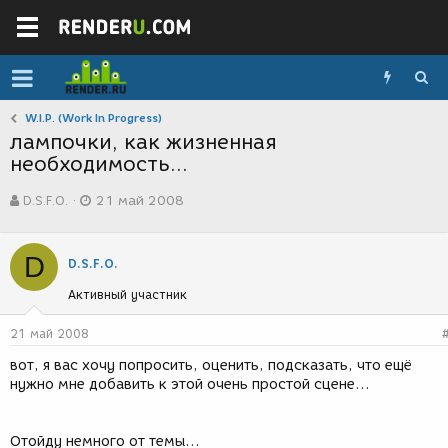
W.I.P. (Work In Progress)
лампочки, как жизненная
необходимость...
А
Д
D.S.F.O.
21 май 2008
в
а
т
т
о
а
D
р
с
D.S.F.O.
т
о
Активный участник
е
з
м
д
ы
а
21 май 2008
н
вот, я вас хочу попросить, оценить, подсказать, что ещё
и
нужно мне добавить к этой очень простой сцене...
я
Отойду немного от темы...