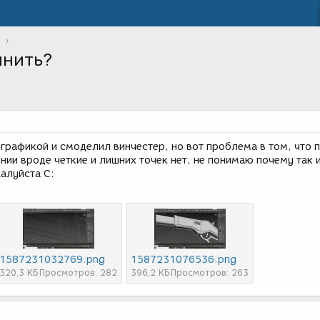
инить?
графикой и смоделил винчестер, но вот проблема в том, что 
инии вроде четкие и лишних точек нет, не понимаю почему так и
алуйста С:
1587231032769.png
1587231076536.png
320,3 КБ
Просмотров: 282
396,2 КБ
Просмотров: 263