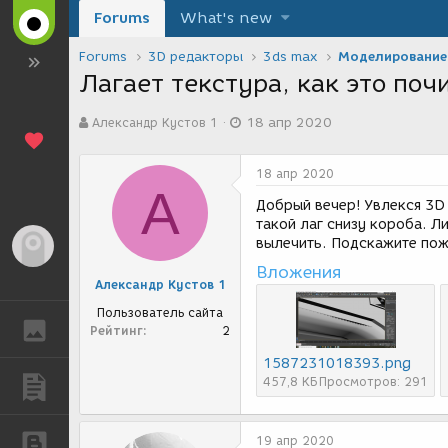
Forums
What's new
Forums
3D редакторы
3ds max
Моделирование
Лагает текстура, как это поч
А
Д
Александр Кустов 1
18 апр 2020
в
а
т
т
о
а
18 апр 2020
р
с
А
т
о
Добрый вечер! Увлекся 3D 
е
з
такой лаг снизу короба. Л
м
д
вылечить. Подскажите пож
Гость
ы
а
Вложения
н
Александр Кустов 1
и
я
Пользователь сайта
ГАЛЕРЕЯ
Рейтинг
2
1587231018393.png
457,8 КБ
Просмотров: 291
ПУБЛИКАЦИИ
19 апр 2020
БЛОГИ