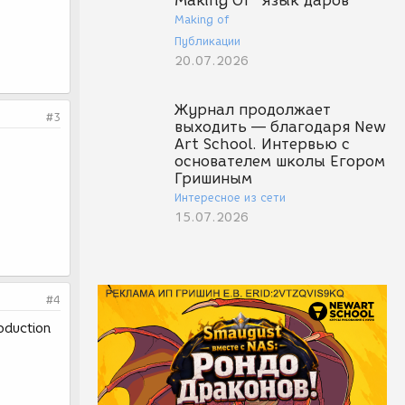
Making Of "Язык даров"
Making of
Публикации
20.07.2026
Журнал продолжает
#3
выходить — благодаря New
Art School. Интервью с
основателем школы Егором
Гришиным
Интересное из сети
15.07.2026
#4
oduction