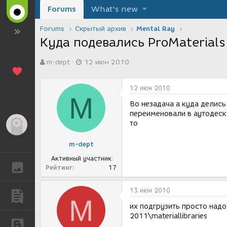
Forums
What's new
Forums
Скрытый архив
Mental Ray
Куда подевались ProMaterials
А
Д
m-dept
12 июн 2010
в
а
т
т
о
а
12 июн 2010
р
с
M
т
о
Во незадача а куда делись
е
з
переименовали в аутодеск 
м
д
то
Гость
ы
а
н
m-dept
и
я
Активный участник
ГАЛЕРЕЯ
Рейтинг
17
13 июн 2010
ПУБЛИКАЦИИ
M
их подгрузить просто надо
2011\materiallibraries
БЛОГИ