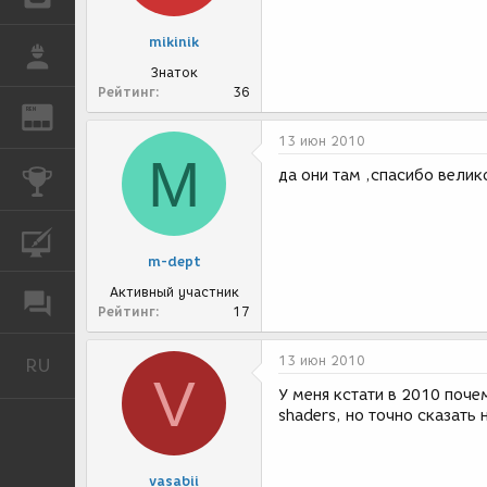
mikinik
РАБОТА
Знаток
Рейтинг
36
REN
ЖУРНАЛ
13 июн 2010
M
да они там ,спасибо велико
КОНКУРСЫ
КУРСЫ
m-dept
Активный участник
ФОРУМ
Рейтинг
17
13 июн 2010
RU
Русский
V
У меня кстати в 2010 поче
shaders, но точно сказать н
vasabii