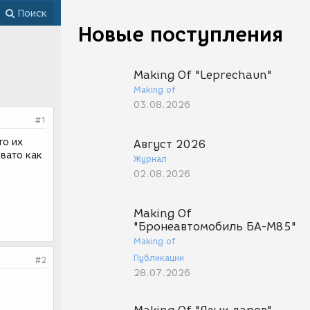
Поиск
Новые поступления
Making Of "Leprechaun"
Making of
03.08.2026
#1
то их
Август 2026
овато как
Журнал
02.08.2026
Making Of
"Бронеавтомобиль БА-М85"
Making of
Публикации
#2
28.07.2026