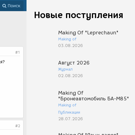
Поиск
Новые поступления
Making Of "Leprechaun"
Making of
03.08.2026
#1
ая?
Август 2026
Журнал
02.08.2026
Making Of
"Бронеавтомобиль БА-М85"
Making of
Публикации
28.07.2026
#2