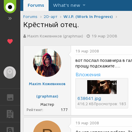
Forums
What's new
Forums
2D-арт
W.I.P. (Work In Progress)
Крёстный отец.
А
Д
Maxim Кожевников (graphmax)
19 мар 2008
в
а
т
т
о
а
19 мар 2008
р
с
т
о
вот послал позавчера в га
е
з
прошу подскажите....
м
д
Гость
Вложения
ы
а
н
Maxim Кожевников
и
я
(graphmax)
ГАЛЕРЕЯ
638641.jpg
416,2 КБ
Просмотров: 183
Мастер
Рейтинг
177
ПУБЛИКАЦИИ
19 мар 2008
БЛОГИ