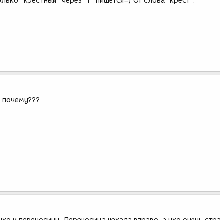
олько "кресТный" через "т" пишется=) От слова "крест".
о почему???
ухо и переносицу. Переносица уехала вправо, а ухо очень стр