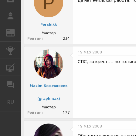
P
Да нет,неплохая работа. Т
РАБОТА
Perchikk
REN
ЖУРНАЛ
Мастер
Рейтинг
234
КОНКУРСЫ
19 мар 2008
СПС, за крест.... но тольк
КУРСЫ
ФОРУМ
Maxim Кожевников
(graphmax)
RU
Русский
Мастер
Рейтинг
177
19 мар 2008
Обратите внимание на его 