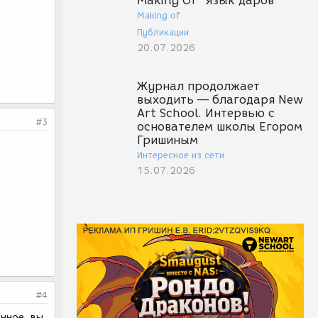
Making Of "Язык даров"
Making of
Публикации
20.07.2026
Журнал продолжает
выходить — благодаря New
Art School. Интервью с
#3
основателем школы Егором
Гришиным
Интересное из сети
15.07.2026
#4
анное, вы