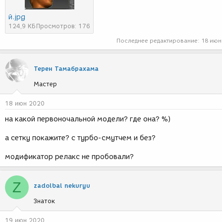
й.jpg
124,9 КБ
Просмотров: 176
Последнее редактирование:
18 июн
Терен Тамабрахама
Мастер
18 июн 2020
на какой первоночальной модели? где она? %)
а сетку покажите? с турбо-смутчем и без?
модификатор релакс не пробовали?
Z
zadolbal nekuryu
Знаток
19 июн 2020