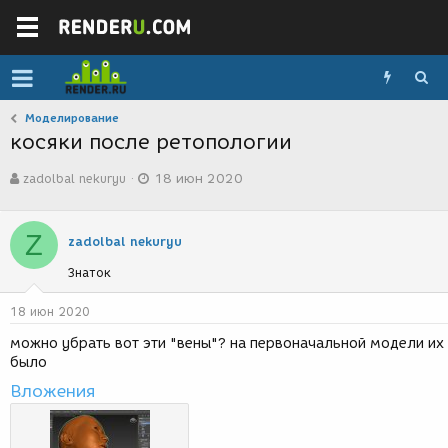
Моделирование
косяки после ретопологии
А
Д
zadolbal nekuryu
18 июн 2020
в
а
т
т
о
а
Z
р
с
zadolbal nekuryu
т
о
Знаток
е
з
м
д
ы
а
18 июн 2020
н
можно убрать вот эти "вены"? на первоначальной модели их
и
было
я
Вложения