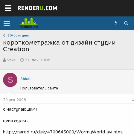
3D-болтуны
короткометражка от дизайн студии
Creation
А
Д
Shkel
30 дек 2008
в
а
т
т
о
а
S
р
с
Shkel
т
о
Пользователь сайта
е
з
м
д
ы
а
30 дек 2008
н
с наступающим!
и
я
цени мульт:
http://narod.ru/disk/4700643000/WormyWorld.avi.html