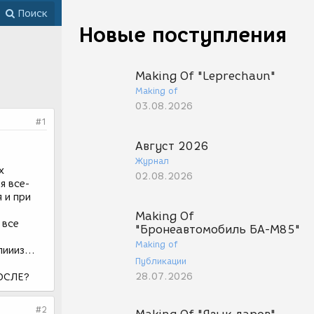
Поиск
Новые поступления
Making Of "Leprechaun"
Making of
03.08.2026
#1
Август 2026
Журнал
х
02.08.2026
я все-
 и при
Making Of
 все
"Бронеавтомобиль БА-М85"
Making of
иииз...
Публикации
28.07.2026
ПОСЛЕ?
#2