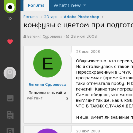
Forums
What's new
Forums
2D-арт
Adobe Photoshop
конфузы с цветом при подгот
А
Д
Евгения Суровцева
28 июл 2008
в
а
т
т
о
а
28 июл 2008
р
с
Е
т
о
Общеизвестно, что перево
е
з
Но я столкнулась с такой
м
д
Пересохраненный в CMYK 
Гость
ы
а
программах (кроме Фотошо
н
таки отпечатала пробу. И 
Евгения Суровцева
и
печати!!! Какие там погре
я
Пользователь сайта
Самое обидное, что можно
ГАЛЕРЕЯ
Рейтинг
2
выглядит так же, как в RGB
ЧТО В ТАКИХ СЛУЧАЯХ ДЕЛ
ПУБЛИКАЦИИ
И ещё, имеет ли значение 
БЛОГИ
28 июл 2008