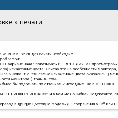
овке к печати
д из RGB в CMYK для печати необходим!
 проблемой:
TIFF вариант начал показывать ВО ВСЕХ ДРУГИХ просмотровы
па) искаженные цвета. Списав это на особенности монитора, 
была в шоке, т.к. эти самые искаженные цвета оказались у меня
шности монитора-) точь-в- точь!
 было бы подогнать по оттенкам к исходным, но в ФОТОШОПЕ
.
АЮТ ПРОФЕССИОНАЛЫ? И в чем моя ошибка? Подскажите, пл
перевод в другую цветовую модель ДО сохранения в Тiff или 