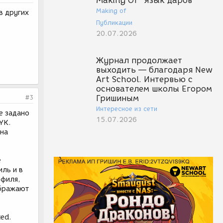
Making Of "Язык даров"
Making of
в других
Публикации
20.07.2026
Журнал продолжает
выходить — благодаря New
Art School. Интервью с
основателем школы Егором
#3
Гришиным
Интересное из сети
е задано
15.07.2026
YK.
 на
е
ль и в
офиля,
ображают
ted.