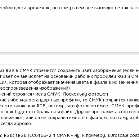
ройки цвета вроде как, поэтому в нем все выглядит не так как 
из RGB в CMYK стремится сохранить цвет изображения (если н
от цвет он вычисляет на основании рабочих профилей RGB и CM
ция, которая отображает значения цвета в файле в их занчения
е воспроизведения изображений).
начений строятся числа CMYK. Поскольку фотошоп
акие либо малостандартные профили, то CMYK получится такж
т это также как RGB, потому, что фотошоп имеет CMYK-профи
то, как будет отображаться файл. Другие программы этого пр
е понимают, или он не сохранен вместе с файлом, поэтому из
 всегда хорошо.
: RGB: sRGB IEC6166-2.1 CMYK - ну, к примеру, Euroscale coa