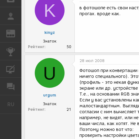
K
в фотошопе есть свои наст
прогах. вроде как.
РАБОТА
REN
kinyz
ЖУРНАЛ
Знаток
Рейтинг
50
КОНКУРСЫ
28 июл 2008
U
КУРСЫ
Фотошоп при конвертации 
ничего специального). Эт
(профиль - это некая функ
ФОРУМ
экране или др. устройств
Т.е., на основании RGB з
urgum
Если у вас установлены к
RU
Знаток
Русский
малостандартным. Выгляди
Рейтинг
21
согласии с ним вычисляет 
например, не видят, или н
ваши числа, как хотят. Не
Поэтому можно вот что:
проверить настройки цвета