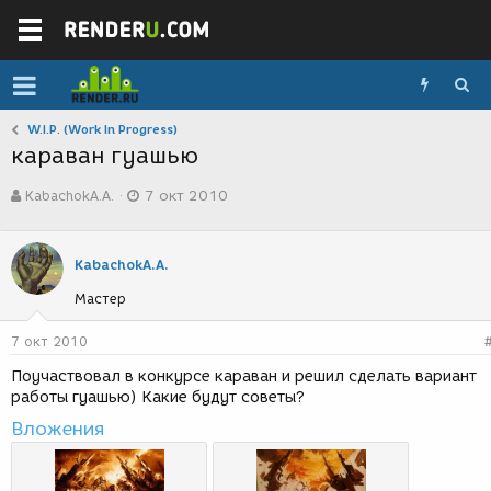
W.I.P. (Work In Progress)
караван гуашью
А
Д
KabachokA.A.
7 окт 2010
в
а
т
т
о
а
р
с
KabachokA.A.
т
о
Мастер
е
з
м
д
ы
а
7 окт 2010
н
Поучаствовал в конкурсе караван и решил сделать вариант
и
работы гуашью) Какие будут советы?
я
Вложения