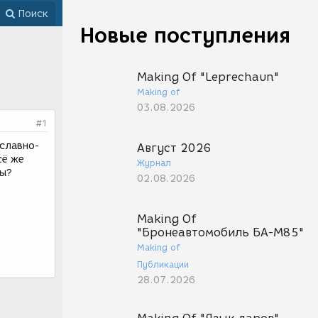
Поиск
Новые поступления
Making Of "Leprechaun"
Making of
03.08.2026
#1
ославно-
Август 2026
сё же
Журнал
ны?
02.08.2026
Making Of
"Бронеавтомобиль БА-М85"
Making of
Публикации
28.07.2026