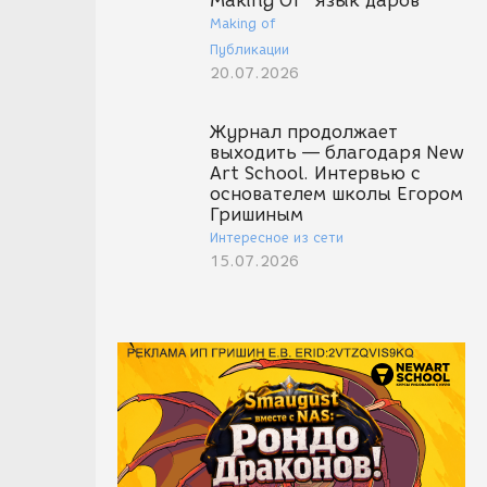
Making Of "Язык даров"
Making of
Публикации
20.07.2026
Журнал продолжает
выходить — благодаря New
Art School. Интервью с
основателем школы Егором
Гришиным
Интересное из сети
15.07.2026