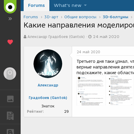
Forums
What's new
Forums
3D-арт
Общие вопросы
3D-болтуны
Какие направления моделиро
А
Д
Александр Градобоев (Gantok)
24 май 2020
в
а
т
т
о
а
24 май 2020
р
с
т
о
Третьего дня таки узнал, 
е
з
верные направления деятел
м
д
подскажите, какие област
Гость
ы
а
н
Александр
и
я
Градобоев (Gantok)
ГАЛЕРЕЯ
Знаток
Рейтинг
29
ПУБЛИКАЦИИ
БЛОГИ