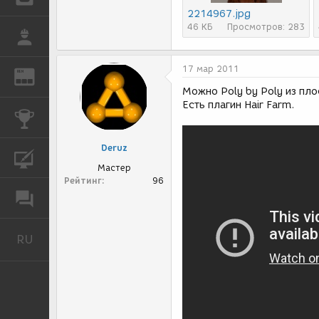
2214967.jpg
46 КБ
Просмотров: 283
РАБОТА
17 мар 2011
REN
ЖУРНАЛ
Можно Poly by Poly из пло
Есть плагин Hair Farm.
КОНКУРСЫ
Deruz
КУРСЫ
Мастер
Рейтинг
96
ФОРУМ
RU
Русский