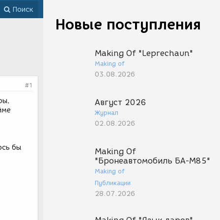
Поиск
Новые поступления
Making Of "Leprechaun"
Making of
03.08.2026
#1
ры,
Август 2026
йме
Журнал
02.08.2026
ось бы
Making Of
"Бронеавтомобиль БА-М85"
Making of
Публикации
28.07.2026