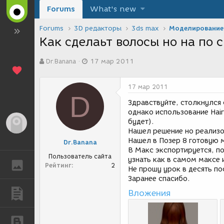
Forums
What's new
Forums
3D редакторы
3ds max
Моделирование
Как сделаьт волосы но на по с
А
Д
Dr.Banana
17 мар 2011
в
а
т
т
о
а
17 мар 2011
р
с
D
т
о
Здравствуйте, столкнулся
е
з
однако использование Hair
м
д
будет).
Гость
ы
а
Нашел решение но реализов
н
Нашел в Позер 8 готовую м
Dr.Banana
и
В Макс экспортируется, по
я
Пользователь сайта
узнать как в самом максе 
ГАЛЕРЕЯ
Рейтинг
2
Не прошу урок в десять по
Заранее спасибо.
Вложения
ПУБЛИКАЦИИ
БЛОГИ