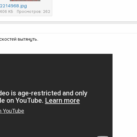
2214968.jpg
406 КБ
Просмотров: 262
скостей вытянуть.