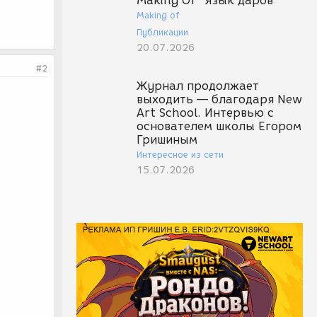
Making Of "Язык даров"
Making of
Публикации
20.07.2026
#2
Журнал продолжает
выходить — благодаря New
Art School. Интервью с
основателем школы Егором
Гришиным
Интересное из сети
15.07.2026