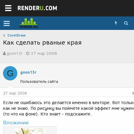
CorelDraw
Как сделать рваные края
А
Д
goon13r
27 мар 2008
в
а
т
т
о
а
G
р
с
goon13r
т
о
Пользователь сайта
е
з
м
д
ы
а
27 мар 2008
н
Если не ошибаюсь это делается именно в векторе. Вот тольк
и
как не знаю. По рисунку вы поймёте какой эффект мне нужен
я
(то что на фоне). Кто знает - подскажите.
Вложения