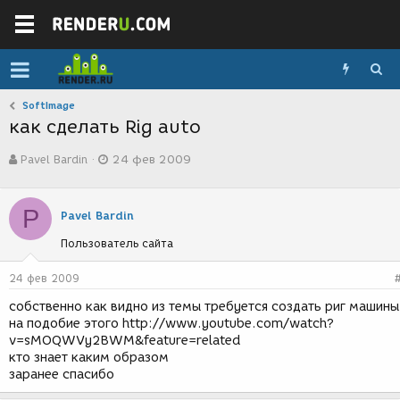
SoftImage
как сделать Rig auto
А
Д
Pavel Bardin
24 фев 2009
в
а
т
т
о
а
P
р
с
Pavel Bardin
т
о
Пользователь сайта
е
з
м
д
ы
а
24 фев 2009
н
собственно как видно из темы требуется создать риг машины
и
на подобие этого http://www.youtube.com/watch?
я
v=sMOQWVy2BWM&feature=related
кто знает каким образом
заранее спасибо