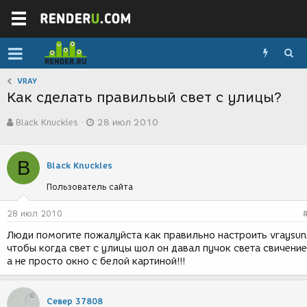
VRAY
Как сделать правильый свет с улицы?
А
Д
Black Knuckles
28 июл 2010
в
а
т
т
о
а
B
р
с
Black Knuckles
т
о
Пользователь сайта
е
з
м
д
ы
а
28 июл 2010
н
Люди помогите пожалуйста как правильно настроить vraysun
и
чтобы когда свет с улицы шол он давал пучок света свичение
я
а не просто окно с белой картиной!!!
Север 37808