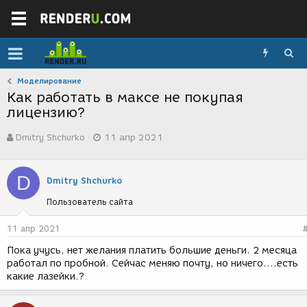
Моделирование
Как работать в максе не покупая
лицензию?
А
Д
Dmitry Shchurko
11 апр 2021
в
а
т
т
о
а
D
р
с
Dmitry Shchurko
т
о
Пользователь сайта
е
з
м
д
ы
а
11 апр 2021
н
Пока учусь, нет желания платить большие деньги. 2 месяца
и
работал по пробной. Сейчас меняю почту, но ничего....есть
я
какие лазейки.?