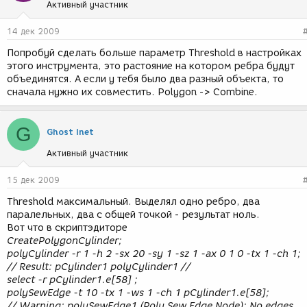
Активный участник
14 дек 2009
Попробуй сделать больше параметр Threshold в настройках
этого инструмента, это растояние на котором ребра будут
объединятся. А если у тебя было два разный объекта, то
сначала нужно их совместить. Polygon -> Combine.
G
Ghost Inet
Активный участник
15 дек 2009
Threshold максимальный. Выделял одно ребро, два
паралельных, два с общей точкой - результат ноль.
Вот что в скриптэдиторе
CreatePolygonCylinder;
polyCylinder -r 1 -h 2 -sx 20 -sy 1 -sz 1 -ax 0 1 0 -tx 1 -ch 1;
// Result: pCylinder1 polyCylinder1 //
select -r pCylinder1.e[58] ;
polySewEdge -t 10 -tx 1 -ws 1 -ch 1 pCylinder1.e[58];
// Warning: polySewEdge1 (Poly Sew Edge Node): No edges