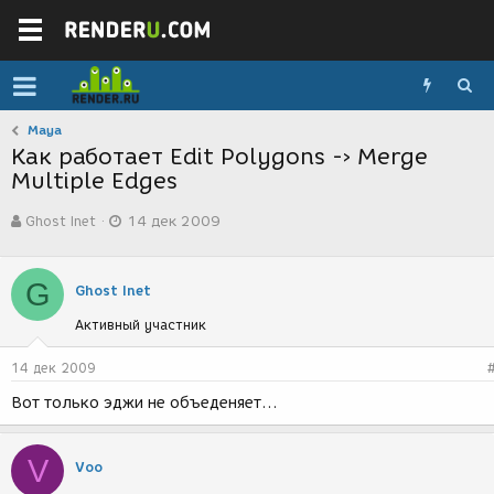
Maya
Как работает Edit Polygons -› Merge
Multiple Edges
А
Д
Ghost Inet
14 дек 2009
в
а
т
т
о
а
G
р
с
Ghost Inet
т
о
Активный участник
е
з
м
д
ы
а
14 дек 2009
н
Вот только эджи не объеденяет...
и
я
V
Voo