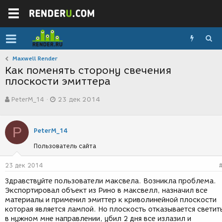
Maxwell Render
Как поменять сторону свечения
плоскости эмиттера
А
Д
PeterM_14
23 дек 2014
в
а
т
т
о
а
P
р
с
PeterM_14
т
о
Пользователь сайта
е
з
м
д
ы
а
23 дек 2014
н
Здравствуйте пользователи максвела. Возникла проблема.
и
Экспортировал объект из Рино в максвелл, назначил все
я
материалы и применил эмиттер к криволинейной плоскости
которая является лампой. Но плоскость отказывается светит
в нужном мне направлении, убил 2 дня все излазил и