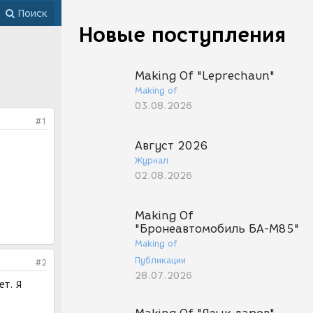
Поиск
Новые поступления
Making Of "Leprechaun"
Making of
03.08.2026
#1
Август 2026
Журнал
02.08.2026
Making Of
"Бронеавтомобиль БА-М85"
Making of
Публикации
#2
28.07.2026
ет. Я