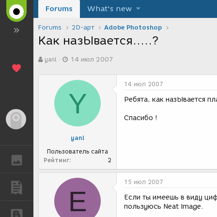
Forums
What's new
Forums
2D-арт
Adobe Photoshop
Как назЫвается.....?
А
Д
yanl
14 июл 2007
в
а
т
т
о
а
14 июл 2007
р
с
Y
т
о
Ребята, как назЫвается п
е
з
м
д
Спасибо !
Гость
ы
а
н
yanl
и
я
Пользователь сайта
ГАЛЕРЕЯ
Рейтинг
2
15 июл 2007
ПУБЛИКАЦИИ
Е
Если ты имеешь в виду ци
пользуюсь Neat Image.
БЛОГИ