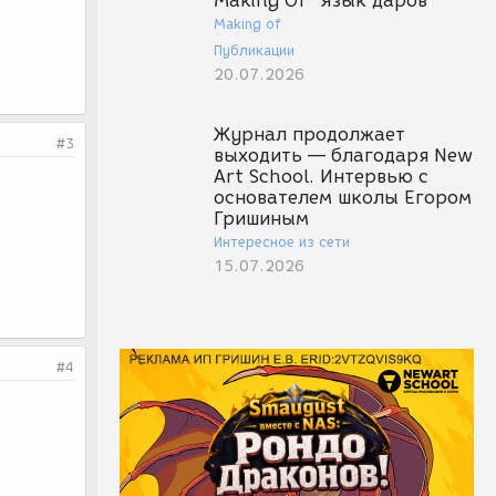
Making Of "Язык даров"
Making of
Публикации
20.07.2026
Журнал продолжает
#3
выходить — благодаря New
Art School. Интервью с
основателем школы Егором
Гришиным
Интересное из сети
15.07.2026
#4