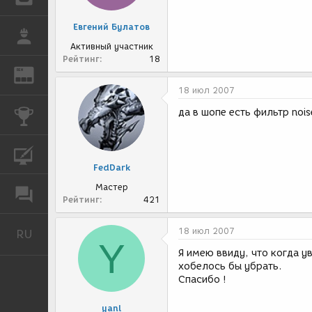
Евгений Булатов
РАБОТА
Активный участник
Рейтинг
18
REN
ЖУРНАЛ
18 июл 2007
да в шопе есть фильтр nois
КОНКУРСЫ
КУРСЫ
FedDark
Мастер
ФОРУМ
Рейтинг
421
18 июл 2007
RU
Русский
Y
Я имею ввиду, что когда у
хобелось бы убрать.
Спасибо !
yanl