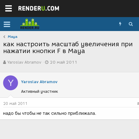
Maya
как настроить масштаб увеличения при
нажатии кнопки F в Maya
А
Д
Yaroslav Abramov
20 май 2011
в
а
т
т
о
а
Y
р
с
Yaroslav Abramov
т
о
Активный участник
е
з
м
д
ы
а
20 май 2011
н
надо бы чтобы не так сильно приближала.
и
я