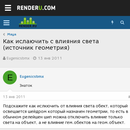
Maya
Как ислаючить с влияния света
(источник геометрия)
А
Д
Eugenicsbmx
13 янв 2011
в
а
т
т
о
а
E
р
с
Eugenicsbmx
т
о
Знаток
е
з
м
д
ы
а
13 янв 2011
н
Подскажите как ислкючить от влияния света обект, который
и
освещается шейдром который назначен геометрии, то есть в
я
обычном релейшен шип можна отключить влияние только
света на объект, а не влияние гем.обектов на геом.объект.