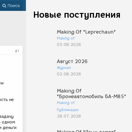
Поиск
Новые поступления
Making Of "Leprechaun"
Making of
03.08.2026
#1
Август 2026
Журнал
02.08.2026
мы
Making Of
"Бронеавтомобиль БА-М85"
ость не
Making of
Публикации
28.07.2026
задачу
в одном
и деньги