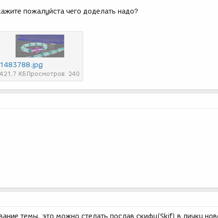
кажите пожалуйста чего доделать надо?
1483788.jpg
421,7 КБ
Просмотров: 240
ание темы, это можно стелать послав скифу(Skif) в личку нов