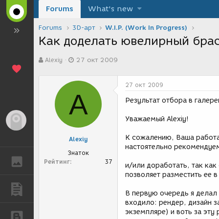
Forums
What's new
Forums
3D-арт
W.I.P. (Work In Progress)
Как доделать ювелирный бра
А
Д
Alexiy
27 окт 2009
в
а
т
т
о
а
27 окт 2009
р
с
A
т
о
Результат отбора в галерею
е
з
м
д
Уважаемый Alexiy!
Гость
ы
а
н
К сожалению, Ваша работа 
Alexiy
и
настоятельно рекомендуем 
я
Знаток
ГАЛЕРЕЯ
Рейтинг
37
и/или доработать, так как
позволяет разместить ее в
ПУБЛИКАЦИИ
В первую очередь я делал
входило: рендер, дизайн 
экземпляре) и воть за эту
БЛОГИ