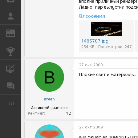
вполне приличный рендер!
Ладно, пар выпустил подс
РАБОТА
Вложения
REN
ЖУРНАЛ
1483787.jpg
254 КБ
Просмотров: 247
КОНКУРСЫ
27 окт 2009
КУРСЫ
B
Плохие свет и материалы.
ФОРУМ
Breen
RU
Русский
Активный участник
Рейтинг
12
27 окт 2009
как минимум поменять назв