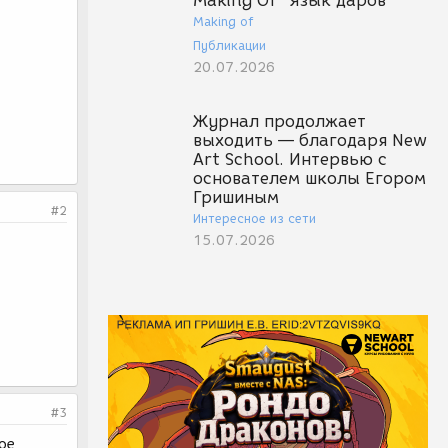
Making Of "Язык даров"
Making of
Публикации
20.07.2026
Журнал продолжает
выходить — благодаря New
Art School. Интервью с
основателем школы Егором
Гришиным
#2
Интересное из сети
15.07.2026
#3
ое