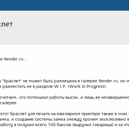
слет
 Render.ru...
'Браслет' не может быть размещена в галерее Render.ru, но 
разместить ее в разделе W.I.P. (Work In Progress)
 считаем, что потенциал работы высок, и лишь ее незавершенн
 галерее.
 этот браслет для печати на ювелирном принтере также в мою 
замка, и создание системы замка (между прочим эксклюзивно 
 работу я получил всего 100 баксов (выручил товарища) и за эт