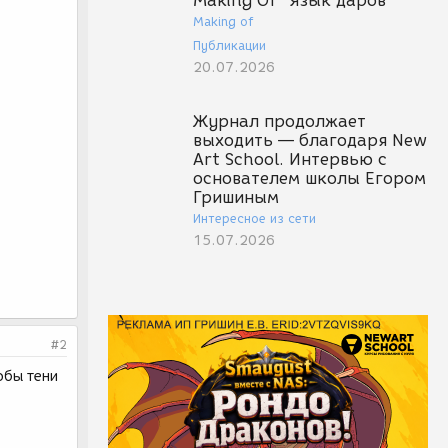
Making Of "Язык даров"
Making of
Публикации
20.07.2026
Журнал продолжает
выходить — благодаря New
Art School. Интервью с
основателем школы Егором
Гришиным
Интересное из сети
15.07.2026
#2
обы тени