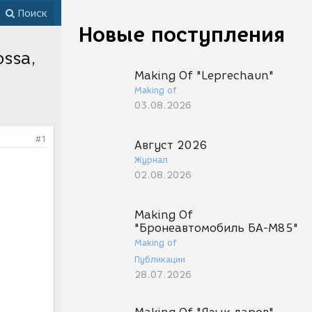
Поиск
Новые поступления
ossa,
Making Of "Leprechaun"
Making of
03.08.2026
#1
Август 2026
Журнал
02.08.2026
Making Of
"Бронеавтомобиль БА-М85"
Making of
Публикации
28.07.2026