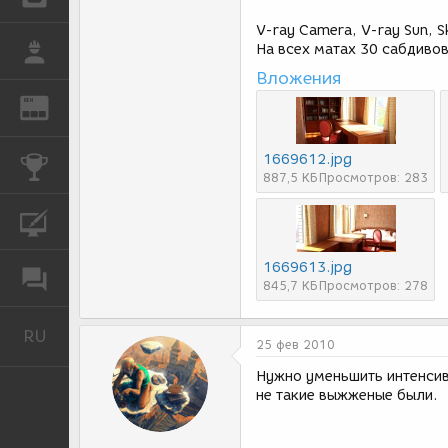
V-ray Camera, V-ray Sun, Sk
На всех матах 30 сабдивов
РАБОТА
Вложения
REN
ЖУРНАЛ
1669612.jpg
КОНКУРСЫ
887,5 КБ
Просмотров: 283
КУРСЫ
1669613.jpg
ФОРУМ
845,7 КБ
Просмотров: 278
RU
Русский
25 фев 2010
Нужно уменьшить интенсивн
не такие выжженые были.