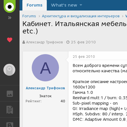
Forums
What's new
Forums
Архитектура и визуализация интерьеров
Кабинет. Итальянская мебель.
etc.)
А
Д
Александр Трифонов
25 фев 2010
в
а
т
т
о
а
25 фев 2010
р
с
А
т
о
Всем доброго времени сут
е
з
Гость
относительно качества (м
м
д
ы
а
Краткое описание настрое
н
1600х1200
Александр Трифонов
и
Гамма 1.0
ГАЛЕРЕЯ
я
Знаток
Reinhard mult:1 / burn: 0,3
Рейтинг
40
Sub-pixel mapping - on
GI: Irradiance map (high)+ 
ПУБЛИКАЦИИ
HSph. Subdivs: 80 / interp.
DMC: Adaptive Amount 0,8 /
БЛОГИ