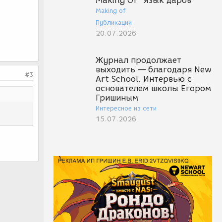
Making Of "Язык даров"
Making of
Публикации
20.07.2026
Журнал продолжает
выходить — благодаря New
#3
Art School. Интервью с
основателем школы Егором
Гришиным
Интересное из сети
15.07.2026