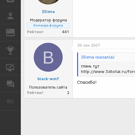
ZElena
РАБОТА
Модератор форума
Команда форума
REN
Рейтинг
441
ЖУРНАЛ
30 сен 2007
КОНКУРСЫ
B
ZElena сказал(а):
глянь тут
КУРСЫ
http://www.3dtotal.ru/f
black-wolf
Спасибо!
ФОРУМ
Пользователь сайта
Рейтинг
2
RU
Русский