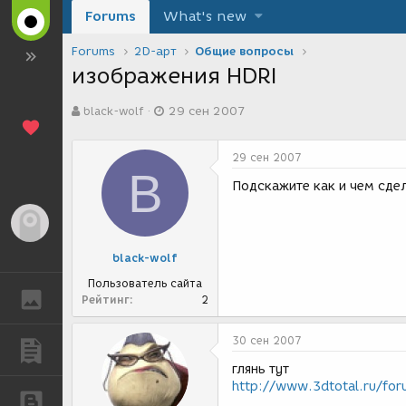
Forums
What's new
Forums
2D-арт
Общие вопросы
изображения HDRI
А
Д
black-wolf
29 сен 2007
в
а
т
т
о
а
29 сен 2007
р
с
B
т
о
Подскажите как и чем сде
е
з
м
д
Гость
ы
а
н
black-wolf
и
я
Пользователь сайта
ГАЛЕРЕЯ
Рейтинг
2
30 сен 2007
ПУБЛИКАЦИИ
глянь тут
http://www.3dtotal.ru/fo
БЛОГИ