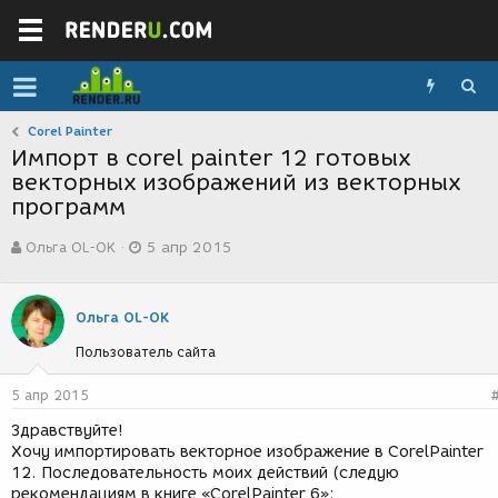
Corel Painter
Импорт в corel painter 12 готовых
векторных изображений из векторных
программ
А
Д
Ольга OL-OK
5 апр 2015
в
а
т
т
о
а
р
с
Ольга OL-OK
т
о
Пользователь сайта
е
з
м
д
ы
а
5 апр 2015
н
Здравствуйте!
и
Хочу импортировать векторное изображение в CorelPainter
я
12. Последовательность моих действий (следую
рекомендациям в книге «CorelPainter 6»: