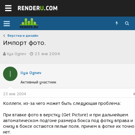
Верстка и дизайн
Импорт фото.
А
Д
Ilya Ognev
23 янв 2004
в
а
т
т
о
а
I
р
с
Ilya Ognev
т
о
Активный участник
е
з
м
д
ы
а
23 янв 2004
н
Коллеги, из-за чего может быть следующая проблема:
и
я
При втавке фото в верстку (Get Picture) и при дальнейшем
автоматическом подгоне размера бокса под фотку вправа и
снизу в боксе остаются пелые поля, причем в фотке их точно
нет.