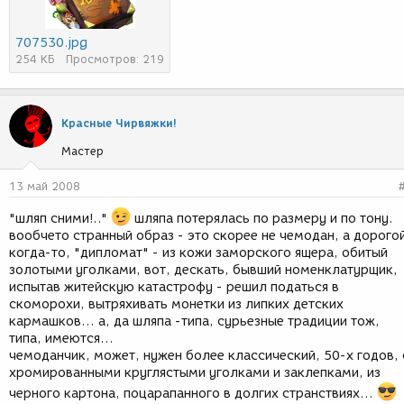
707530.jpg
254 КБ
Просмотров: 219
Красные Чирвяжки!
Мастер
13 май 2008
"шляп сними!.."
шляпа потерялась по размеру и по тону.
вообчето странный образ - это скорее не чемодан, а дорого
когда-то, "дипломат" - из кожи заморского ящера, обитый
золотыми уголками, вот, дескать, бывший номенклатурщик,
испытав житейскую катастрофу - решил податься в
скоморохи, вытряхивать монетки из липких детских
кармашков... а, да шляпа -типа, сурьезные традиции тож,
типа, имеются...
чемоданчик, может, нужен более классический, 50-х годов, 
хромированными круглястыми уголками и заклепками, из
черного картона, поцарапанного в долгих странствиях...