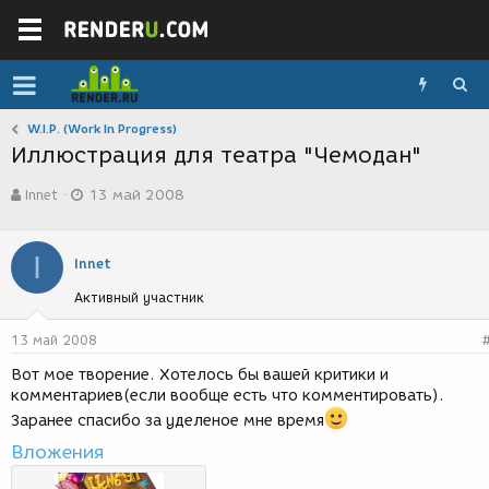
W.I.P. (Work In Progress)
Иллюстрация для театра "Чемодан"
А
Д
Innet
13 май 2008
в
а
т
т
о
а
I
р
с
Innet
т
о
Активный участник
е
з
м
д
ы
а
13 май 2008
н
Вот мое творение. Хотелось бы вашей критики и
и
комментариев(если вообще есть что комментировать).
я
Заранее спасибо за уделеное мне время
Вложения