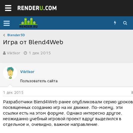
Blender3D
Игра от Blend4Web
А
Д
Viktkor
1 дек 2015
в
а
т
т
о
а
р
с
Viktkor
т
о
Пользователь сайта
е
з
м
д
ы
а
1 дек 2015
н
Разработчики Blend4Web ранее опубликовали серию уроков
и
посвященных созданию игр на их движке. По-моему, эти
я
ссылки есть на этом форуме. Однако интересно другое,
неожиданно учебный игровой проект вдруг выделился в
отдельное и, очевидно, важное направление.