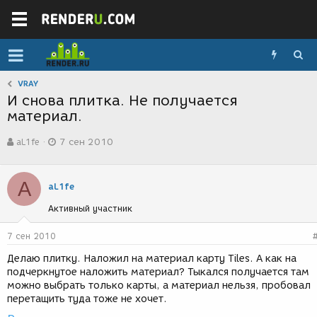
VRAY
И снова плитка. Не получается
материал.
А
Д
aL1fe
7 сен 2010
в
а
т
т
о
а
A
р
с
aL1fe
т
о
Активный участник
е
з
м
д
ы
а
7 сен 2010
н
Делаю плитку. Наложил на материал карту Tiles. А как на
и
подчеркнутое наложить материал? Тыкался получается там
я
можно выбрать только карты, а материал нельзя, пробовал
перетащить туда тоже не хочет.