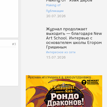
Making Of "Язык даров"
Making of
Публикации
20.07.2026
Журнал продолжает
выходить — благодаря New
Art School. Интервью с
основателем школы Егором
#3
Гришиным
Интересное из сети
15.07.2026