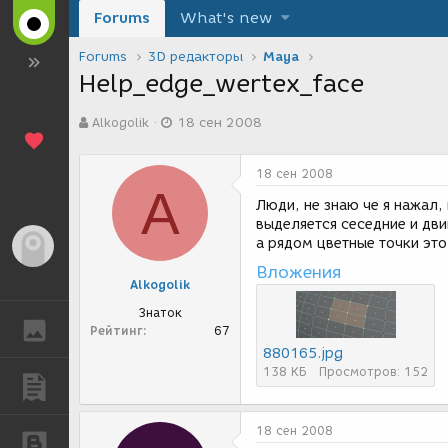
Forums
What's new
Forums
3D редакторы
Maya
Help_edge_wertex_face
А
Д
Alkogolik
18 сен 2008
в
а
т
т
о
а
18 сен 2008
р
с
A
т
о
Люди, не знаю че я нажал,
е
з
выделяется сеседние и дви
м
д
а рядом цветные точки это
Гость
ы
а
Вложения
н
Alkogolik
и
я
Знаток
ГАЛЕРЕЯ
Рейтинг
67
880165.jpg
138 КБ
Просмотров: 152
ПУБЛИКАЦИИ
18 сен 2008
БЛОГИ