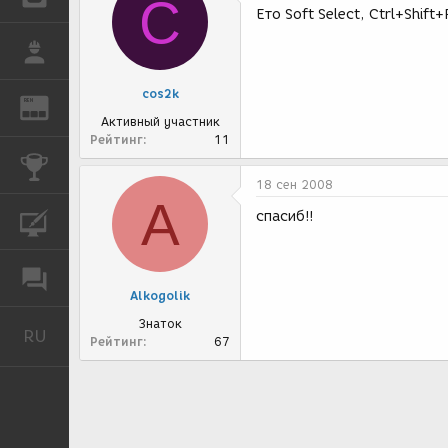
C
Ето Soft Select, Ctrl+Shif
РАБОТА
cos2k
REN
ЖУРНАЛ
Активный участник
Рейтинг
11
КОНКУРСЫ
18 сен 2008
A
спасиб!!
КУРСЫ
ФОРУМ
Alkogolik
Знаток
RU
Русский
Рейтинг
67