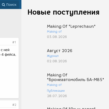
Поиск
Новые поступления
Making Of "Leprechaun"
Making of
03.08.2026
#1
 с ней
Август 2026
 4 фейса,
Журнал
02.08.2026
Making Of
"Бронеавтомобиль БА-М85"
Making of
Публикации
28.07.2026
#2