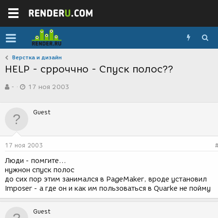
Верстка и дизайн
HELP - срроччно - Спуск полос??
А
Д
-
17 ноя 2003
в
а
т
т
о
а
Guest
р
с
т
о
е
з
м
д
17 ноя 2003
ы
а
н
Люди - помгите...
и
нужнон спуск полос
я
до сих пор этим занимался в PageMaker, вроде установил
Imposer - а где он и как им пользоваться в Quarke не пойму
Guest