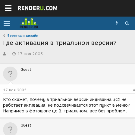
Верстка и дизайн
Где активация в триальной версии?
А
Д
-
17 ноя 2005
в
а
т
т
о
а
Guest
р
с
т
о
е
з
м
д
17 ноя 2005
ы
а
н
Кто скажет, почему в триальной версии индизайна цс2 не
и
работает активация, не подсвечивается этот пункт в меню?
я
Например в фотошопе цс 2, триальном, все без проблем.
Guest