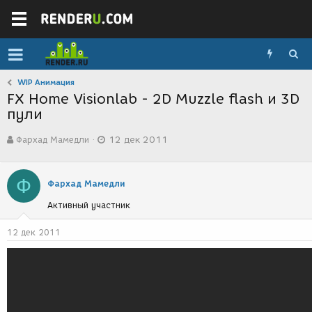
WIP Анимация
FX Home Visionlab - 2D Muzzle flash и 3D
пули
А
Д
Фархад Мамедли
12 дек 2011
в
а
т
т
о
а
Ф
р
с
Фархад Мамедли
т
о
Активный участник
е
з
м
д
ы
а
12 дек 2011
н
и
я