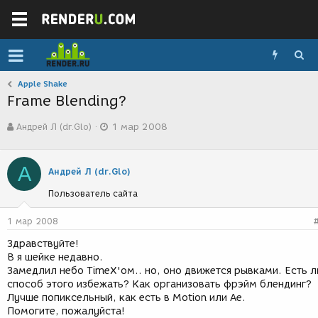
Apple Shake
Frame Blending?
А
Д
Андрей Л (dr.Glo)
1 мар 2008
в
а
т
т
о
а
А
р
с
Андрей Л (dr.Glo)
т
о
Пользователь сайта
е
з
м
д
ы
а
1 мар 2008
н
Здравствуйте!
и
В я шейке недавно.
я
Замедлил небо TimeX'ом.. но, оно движется рывками. Есть л
способ этого избежать? Как организовать фрэйм блендинг?
Лучше попиксельный, как есть в Motion или Ae.
Помогите, пожалуйста!