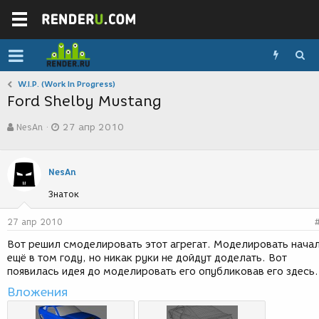
W.I.P. (Work In Progress)
Ford Shelby Mustang
А
Д
NеsАn
27 апр 2010
в
а
т
т
о
а
р
с
NеsАn
т
о
Знаток
е
з
м
д
ы
а
27 апр 2010
н
Вот решил смоделировать этот агрегат. Моделировать нача
и
ещё в том году, но никак руки не дойдут доделать. Вот
я
появилась идея до моделировать его опубликовав его здесь.
Вложения