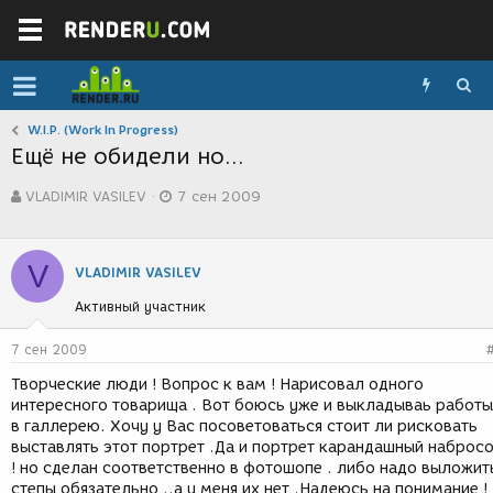
W.I.P. (Work In Progress)
Ещё не обидели но...
А
Д
VLADIMIR VASILEV
7 сен 2009
в
а
т
т
о
а
р
с
V
VLADIMIR VASILEV
т
о
е
з
Активный участник
м
д
ы
а
7 сен 2009
н
и
Творческие люди ! Вопрос к вам ! Нарисовал одного
я
интересного товарища . Вот боюсь уже и выкладываь работы
в галлерею. Хочу у Вас посоветоваться стоит ли рисковать
выставлять этот портрет .Да и портрет карандашный наброс
! но сделан соответственно в фотошопе . либо надо выложит
степы обязательно ..а у меня их нет .Надеюсь на понимание !