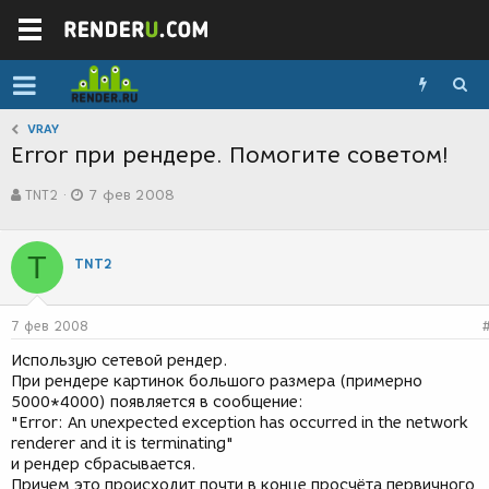
VRAY
Error при рендере. Помогите советом!
А
Д
TNT2
7 фев 2008
в
а
т
т
о
а
T
р
с
TNT2
т
о
е
з
м
д
7 фев 2008
ы
а
н
Использую сетевой рендер.
и
При рендере картинок большого размера (примерно
я
5000*4000) появляется в сообщение:
"Error: An unexpected exception has occurred in the network
renderer and it is terminating"
и рендер сбрасывается.
Причем это происходит почти в конце просчёта первичного