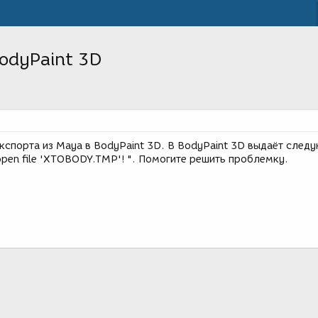
BodyPaint 3D
кспорта из Maya в BodyPaint 3D. В BodyPaint 3D выдаёт сле
 open file 'XTOBODY.TMP'! ". Помогите решить проблемку.