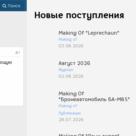
Поиск
Новые поступления
Making Of "Leprechaun"
Making of
03.08.2026
#1
дующую
Август 2026
Журнал
02.08.2026
Making Of
"Бронеавтомобиль БА-М85"
Making of
Публикации
28.07.2026