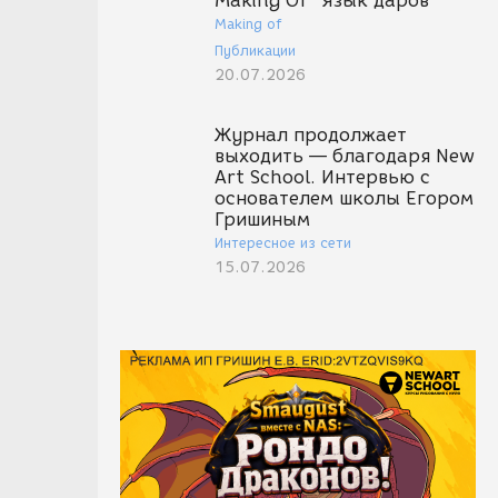
Making Of "Язык даров"
Making of
Публикации
20.07.2026
Журнал продолжает
выходить — благодаря New
Art School. Интервью с
основателем школы Егором
Гришиным
Интересное из сети
15.07.2026