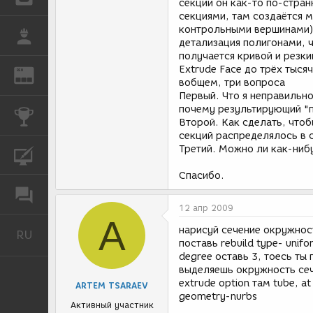
секции он как-то по-стран
секциями, там создаётся 
контрольными вершинами),
РАБОТА
детализация полигонами, ч
получается кривой и резки
Extrude Face до трёх тысяч
REN
ЖУРНАЛ
вобщем, три вопроса
Первый. Что я неправильно
почему результирующий "п
КОНКУРСЫ
Второй. Как сделать, что
секций распределялось в 
Третий. Можно ли как-ниб
КУРСЫ
Спасибо.
ФОРУМ
12 апр 2009
A
нарисуй сечение окружность
RU
Русский
поставь rebuild type- unif
degree оставь 3, тоесь ты
выделяешь окружность сеч
extrude option там tube, a
ARTEM TSARAEV
geometry-nurbs
Активный участник