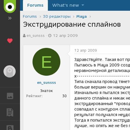
Forums
What's new
Forums
3D редакторы
Maya
Экструдирование сплайнов
А
Д
en_sunsss
12 апр 2009
в
а
т
т
о
а
12 апр 2009
р
с
E
т
о
Здравствуйте. Такая вот п
е
з
Пытаюсь в Maya 2009 созд
м
д
неравномерной детализацие
Гость
ы
а
x--------------------------
н
Типа сначала провод тянет
en_sunsss
и
больше вершин он накручи
я
Знаток
Изначально я пытался экс
ГАЛЕРЕЯ
Рейтинг
30
данного сплайна и никак 
экструдированный "провод
совпадал с контуром сплай
ПУБЛИКАЦИИ
результат получался неуд
Тогда я попытался экструд
лучше, но опять же не без
БЛОГИ