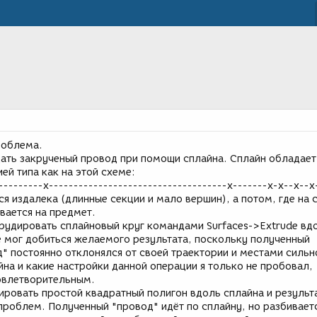
роблема.
ать закрученый провод при помощи сплайна. Сплайн обладает
й типа как на этой схеме:
---------x------------------------------------x-------x-x--x--x
ся издалека (длинные секции и мало вершин), а потом, где на 
вается на предмет.
трудировать сплайновый круг командами Surfaces->Extrude вд
не мог добиться желаемого результата, поскольку полученный
" постоянно отклонялся от своей траектории и местами сильн
на и какие настройки данной операции я только не пробовал,
овлетворительным.
ировать простой квадратный полигон вдоль сплайна и результ
 проблем. Полученный "провод" идёт по сплайну, но разбивает