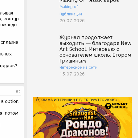
Making Of "Язык даров"
Making of
ольшая
Публикации
о, контур
20.07.2026
 команды
Журнал продолжает
 сплайна,
выходить — благодаря New
Art School. Интервью с
льных
основателем школы Егором
Гришиным
струдов?
Интересное из сети
15.07.2026
#2
 в option
я, потом
t