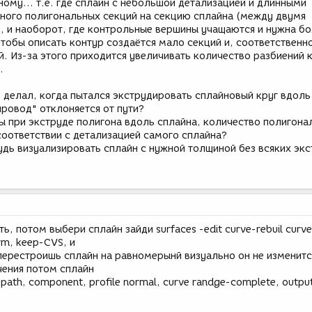
ному... т.е. где сплайн с небольшой детализацией и длинными
много полигональных секций на секцию сплайна (между двумя
 и наоборот, где контрольные вершины учащаются и нужна б
тобы описать контур создаётся мало секций и, соответственн
й. Из-за этого приходится увеличивать количество разбиений
.
 делал, когда пытался экструдировать сплайновый круг вдоль
ровод" отклоняется от пути?
бы при экструде полигона вдоль сплайна, количество полигона
соответствии с детализацией самого сплайна?
удь визуализировать сплайн с нужной толщиной без всяких эк
, потом выбери сплайн зайди surfaces -edit curve-rebuil curve
orm, keep-CVS, и
 перестроишь сплайн на равномерынй визуально он не изменитс
ения потом сплайн
t path, component, profile normal, curve randge-complete, outpu