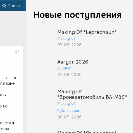
Поиск
Новые поступления
Making Of "Leprechaun"
Making of
03.08.2026
#1
Август 2026
Журнал
02.08.2026
---x---x
сплайне
Making Of
оль
"Бронеавтомобиль БА-М85"
Making of
о не
Публикации
28.07.2026
ат стал
ся на