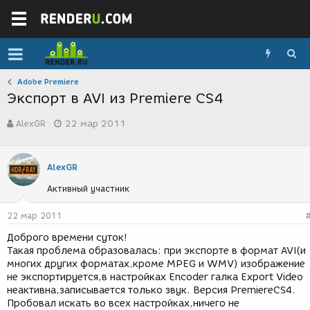
Adobe Premiere
Экспорт в AVI из Premiere CS4
А
Д
AlexGR
22 мар 2011
в
а
т
т
о
а
р
с
AlexGR
т
о
Активный участник
е
з
м
д
ы
а
22 мар 2011
н
Доброго времени суток!
и
Такая проблема образовалась: при экспорте в формат AVI(и
я
многих других форматах,кроме MPEG и WMV) изображение
не экспортируется,в настройках Encoder галка Export Video
неактивна,записывается только звук. Версия PremiereCS4.
Пробовал искать во всех настройках,ничего не