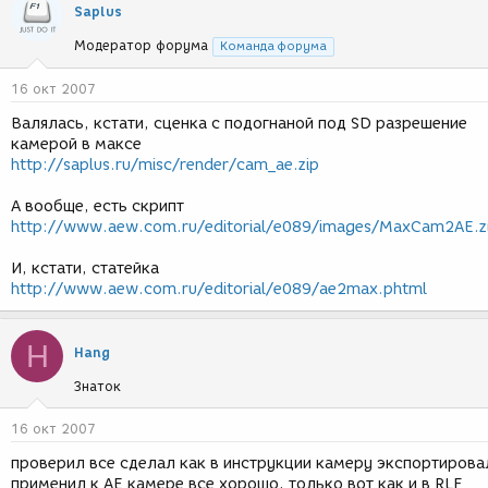
Saplus
Модератор форума
Команда форума
16 окт 2007
Валялась, кстати, сценка с подогнаной под SD разрешение
камерой в максе
http://saplus.ru/misc/render/cam_ae.zip
А вообще, есть скрипт
http://www.aew.com.ru/editorial/e089/images/MaxCam2AE.z
И, кстати, статейка
http://www.aew.com.ru/editorial/e089/ae2max.phtml
H
Hang
Знаток
16 окт 2007
проверил все сделал как в инструкции камеру экспортирова
применил к АЕ камере все хорошо, только вот как и в RLF