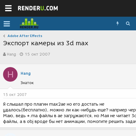
Adobe After Effects
Экспорт камеры из 3d max
А
Д
Hang
15 окт 2007
в
а
т
т
о
а
H
р
с
Hang
т
о
Знаток
е
з
м
д
ы
а
15 окт 2007
н
Я слышал про плагин max2ae но его достать не
и
удалось(бесплатно), можно ли как-нибудь еще? наприер чер
я
Маю, ведь *.ma файлы в ае загружаются, но Мая не читает 3
файлы, а в obj вроде бы нет анимации, помогите решить зада