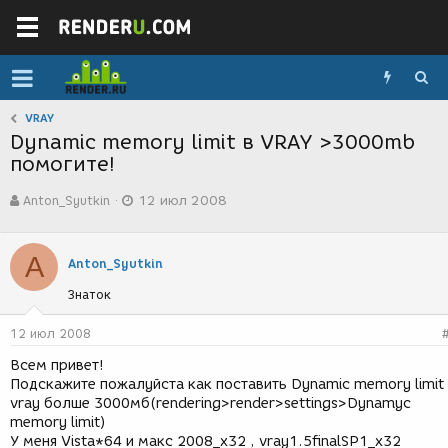
VRAY
Dynamic memory limit в VRAY >3000mb
помогите!
А
Д
Anton_Syutkin
12 июл 2008
в
а
т
т
о
а
A
р
с
Anton_Syutkin
т
о
Знаток
е
з
м
д
ы
а
12 июл 2008
н
Всем привет!
и
Подскажите пожалуйста как поставить Dynamic memory limit
я
vray болше 3000мб(rendering>render>settings>Dynamyc
memory limit)
У меня Vista*64 и макс 2008_х32 , vray1.5finalSP1_х32