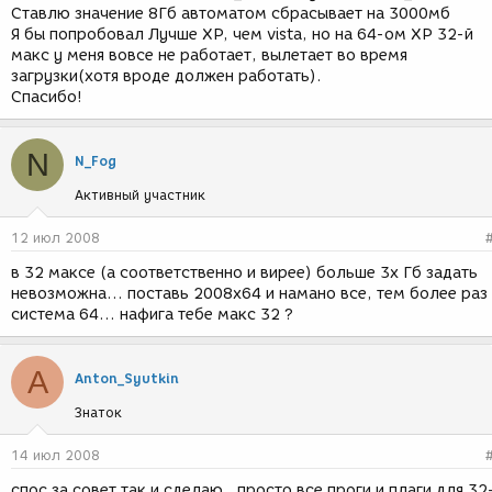
Ставлю значение 8Гб автоматом сбрасывает на 3000мб
Я бы попробовал Лучше ХР, чем vista, но на 64-ом ХР 32-й
макс у меня вовсе не работает, вылетает во время
загрузки(хотя вроде должен работать).
Спасибо!
N
N_Fog
Активный участник
12 июл 2008
в 32 максе (а соответственно и вирее) больше 3х Гб задать
невозможна... поставь 2008х64 и намано все, тем более раз
система 64... нафига тебе макс 32 ?
A
Anton_Syutkin
Знаток
14 июл 2008
спос за совет так и сделаю , просто все проги и плаги для 32