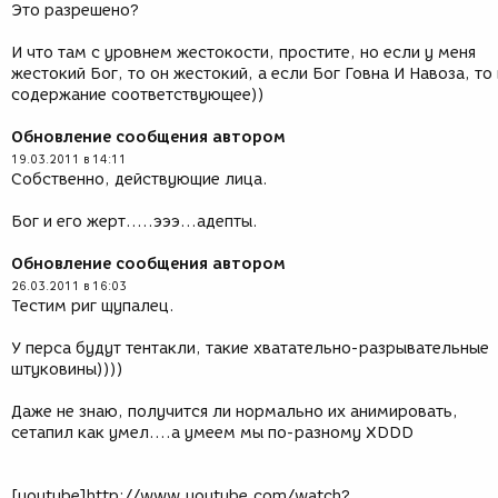
Это разрешено?
И что там с уровнем жестокости, простите, но если у меня
жестокий Бог, то он жестокий, а если Бог Говна И Навоза, то 
содержание соответствующее))
Обновление сообщения автором
19.03.2011 в 14:11
Собственно, действующие лица.
Бог и его жерт.....эээ...адепты.
Обновление сообщения автором
26.03.2011 в 16:03
Тестим риг щупалец.
У перса будут тентакли, такие хватательно-разрывательные
штуковины))))
Даже не знаю, получится ли нормально их анимировать,
сетапил как умел....а умеем мы по-разному XDDD
[youtube]http://www.youtube.com/watch?