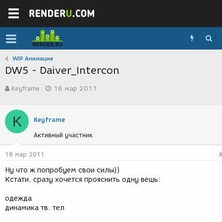
WIP Анимация
DW5 - Daiver_Intercon
А
Д
Keyframe
18 мар 2011
в
а
т
т
о
а
K
р
с
Keyframe
т
о
Активный участник
е
з
м
д
ы
а
18 мар 2011
н
Ну что ж попробуем свои силы))
и
Кстати, сразу хочется прояснить одну вещь:
я
одежда
динамика тв. тел