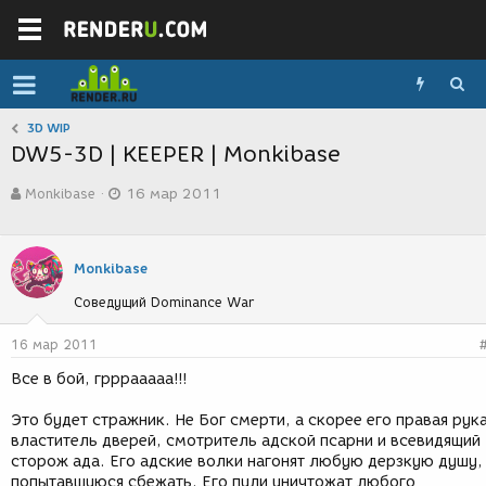
3D WIP
DW5-3D | KEEPER | Monkibase
А
Д
Monkibase
16 мар 2011
в
а
т
т
о
а
р
с
Monkibase
т
о
е
з
Соведущий Dominance War
м
д
ы
а
16 мар 2011
н
и
Все в бой, грррааааа!!!
я
Это будет стражник. Не Бог смерти, а скорее его правая рука
властитель дверей, смотритель адской псарни и всевидящий
сторож ада. Его адские волки нагонят любую дерзкую душу,
попытавшуюся сбежать. Его пули уничтожат любого