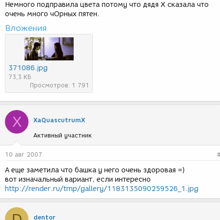
Немного подправила цвета потому что дядя Х сказала что
очень много чОрных пятен.
Вложения
371086.jpg
73,3 КБ
Просмотров: 1 791
X
XaQuascutrumX
Активный участник
10 авг 2007
А еще заметила что башка у него очень здоровая =)
вот изначальный вариант, если интересно
http://render.ru/tmp/gallery/1183135090259526_1.jpg
D
dentor