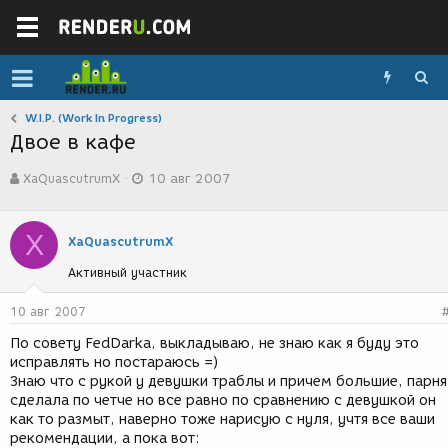
W.I.P. (Work In Progress)
Двое в кафе
А
Д
XaQuascutrumX
10 авг 2007
в
а
т
т
о
а
X
р
с
XaQuascutrumX
т
о
Активный участник
е
з
м
д
ы
а
10 авг 2007
н
По совету FedDarkа, выкладываю, не знаю как я буду это
и
исправлять но постараюсь =)
я
Знаю что с рукой у девушки траблы и причем большие, парня
сделала по четче но все равно по сравнению с девушкой он
как то размыт, наверно тоже нарисую с нуля, учтя все ваши
рекомендации, а пока вот: