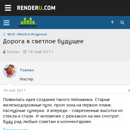
W.I.P. (Work In Progress)
Дорога в светлое будущее
А
Д
Толмач
18 май 2011
в
а
т
т
о
а
р
с
Толмач
т
о
Мастер
е
з
м
д
ы
а
18 май 2011
н
Появилась идея создания такого пейзажика. Старые
и
железнодорожные пути, пром зона на первом плане,
я
пасмурные сумерки. А впереди - современные высотки из
стекла и стали. И человечек с рюкзаком на них смотрит.
Буду рад любым советам и комментариям.