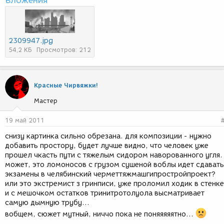
Вложения
2309947.jpg
54,2 КБ
Просмотров: 212
Красные Чирвяжки!
Мастер
19 май 2011
снизу картинка сильно обрезана. для композиции - нужно
добавить простору, будет лучше видно, что человек уже
прошел чкасть пути с тяжелым сидором наворованного угля.
может, это ломоносов с грузом сушеной воблы идет сдавать
экзамены в челябинский черметтяжмашгипростройпроект?
или это экстремист з гринписи, уже проломил ходик в стенке
и с мешочком остатков тринитротолуола высматривает
самую дымную трубу...
вобщем, сюжет мутный, ниччо пока не поняяяяятно...