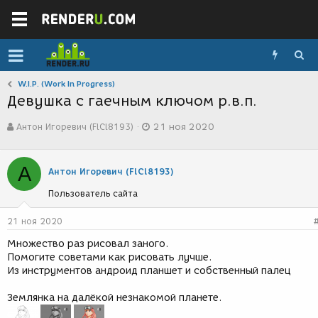
W.I.P. (Work In Progress)
Девушка с гаечным ключом р.в.п.
А
Д
Антон Игоревич (FlCl8193)
21 ноя 2020
в
а
т
т
о
а
А
р
с
Антон Игоревич (FlCl8193)
т
о
Пользователь сайта
е
з
м
д
ы
а
21 ноя 2020
н
Множество раз рисовал заного.
и
Помогите советами как рисовать лучше.
я
Из инструментов андроид планшет и собственный палец
Землянка на далёкой незнакомой планете.