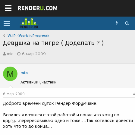
W.I.P. (Work In Progress)
Девушка на тигре ( Доделать ? )
А
Д
mio
6 мар 2009
в
а
т
т
о
а
M
р
с
mio
т
о
Активный участник
е
з
м
д
ы
а
6 мар 2009
н
Доброго времени суток Рендер Форумчане.
и
я
Возился я возился с этой работой и понял что хожу по
кругу...перересовываю одно и тоже....Так хотелось довести
хоть что то до конца...