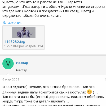
Чувствую что что то в работе не так....Теряется
энтузиазм...Глаз затерт и в общем Нужно мнение со стороны 
что где как ( косяки ) и предложения по свету, цвету и
окружению...были бы очень кстате.
Вложения
1148282.jpg
135,3 КБ
Просмотров: 194
M
Machay
Мастер
6 мар 2009
И вам здрасте) Первое, что в глаза бросилось, так это
длинный задние лапы (смотрится как на костылях
)...
Так же эти лапы бы (стопы) дорисовать, слишком обобщены.
морду тигру тоже бы детализировать...
И вот еще что, лапы у него почти на одной линии, немного