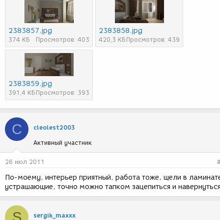
2383857.jpg
2383858.jpg
374 КБ
Просмотров: 403
420,3 КБ
Просмотров: 439
2383859.jpg
391,4 КБ
Просмотров: 393
C
cleolest2003
Активный участник
26 июл 2011
По-моему, интерьер приятный, работа тоже, щели в ламинат
устрашающие, точно можно тапком зацепиться и навернутьс
S
sergik_maxxx