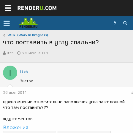
W.I.P. (Work In Progress)
что поставить в углу спальни?
А
Д
Itch
26 июл 2011
в
а
т
т
о
а
I
р
с
Itch
т
о
Знаток
е
з
м
д
ы
а
26 июл 2011
н
нужно мнение относительно заполнения угла за колонной...
и
что там поставить???
я
жду коментов
Вложения