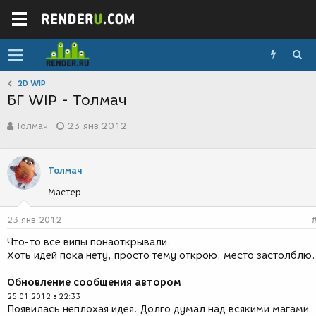
2D WIP
БГ WIP - Толмач
А
Д
Толмач
23 янв 2012
в
а
т
т
о
а
р
с
Толмач
т
о
Мастер
е
з
м
д
ы
а
23 янв 2012
н
Что-то все випы понаоткрывали.
и
Хоть идей пока нету, просто тему открою, место застолблю.
я
Обновление сообщения автором
25.01.2012 в 22:33
Появилась неплохая идея. Долго думал над всякими магами