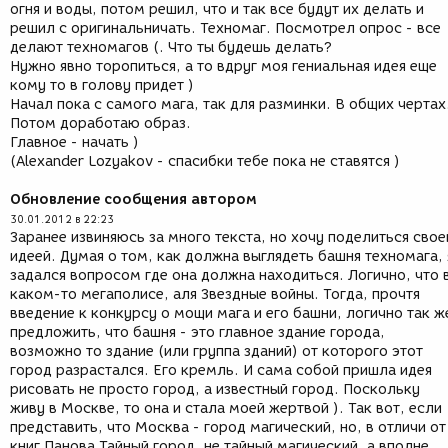
огня и воды, потом решил, что и так все будут их делать и
решил с оригинальничать. Техномаг. Посмотрел опрос - все
делают техномагов (. Что ты будешь делать?
Нужно явно торопиться, а то вдруг моя гениальная идея еще
кому то в голову придет )
Начал пока с самого мага, так для разминки. В общих чертах
Потом доработаю образ.
Главное - начать )
(Alexander Lozyakov - спасибки тебе пока не ставятся )
Обновление сообщения автором
30.01.2012 в 22:23
Заранее извиняюсь за много текста, но хочу поделиться свое
идеей. Думая о том, как должна выглядеть башня техномага, 
задался вопросом где она должна находиться. Логично, что 
каком-то мегаполисе, аля Звездные войны. Тогда, прочтя
введение к конкурсу о мощи мага и его башни, логично так ж
предложить, что башня - это главное здание города,
возможно то здание (или группа зданий) от которого этот
город разрастался. Его кремль. И сама собой пришла идея
рисовать не просто город, а известный город. Поскольку
живу в Москве, то она и стала моей жертвой ). Так вот, если
представить, что Москва - город магический, но, в отличи от
книг Панова Тайный город, не тайный магический, а вполне