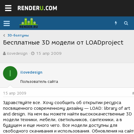
3D-болтуны
Бесплатные 3D модели от LOADproject
А
Д
ilovedesign
15 апр 2009
в
а
т
т
о
а
I
р
с
ilovedesign
т
о
Пользователь сайта
е
з
м
д
ы
а
15 апр 2009
н
Здравствуйте все. Хочу сообщить об открытии ресурса
и
посвященного современному дизайну — LOAD: library of art
я
and design. На нем вы можете найти высококачественные 3D
модели техники, мебели, светильников, сантехники, а в
будущем и еще много чего. Все модели доступны для
свободного скачивания и использования. Обновления на сайт