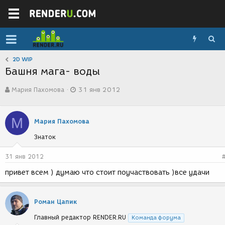
2D WIP
Башня мага- воды
А
Д
Мария Пахомова
31 янв 2012
в
а
т
т
о
а
М
р
с
Мария Пахомова
т
о
Знаток
е
з
м
д
ы
а
31 янв 2012
н
привет всем ) думаю что стоит поучаствовать )все удачи
и
я
Роман Цапик
Главный редактор RENDER.RU
Команда форума